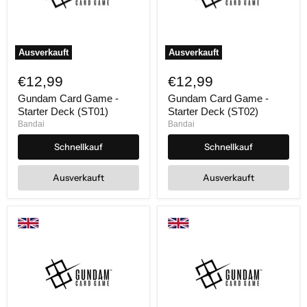
Ausverkauft
Ausverkauft
Gundam
Gundam
Card
Card
€12,99
€12,99
Game
Game
-
-
Gundam Card Game -
Gundam Card Game -
Starter
Starter
Starter Deck (ST01)
Starter Deck (ST02)
Deck
Deck
Bandai
Bandai
(ST01)
(ST02)
Schnellkauf
Schnellkauf
Ausverkauft
Ausverkauft