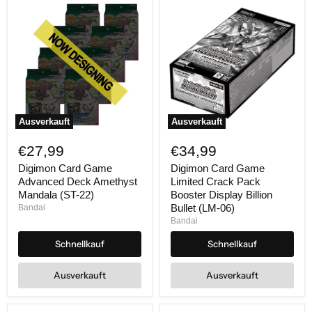
Ausverkauft
Ausverkauft
Digimon
Digimon
Card
Card
€27,99
€34,99
Game
Game
Advanced
Limited
Digimon Card Game
Digimon Card Game
Deck
Crack
Advanced Deck Amethyst
Limited Crack Pack
Amethyst
Pack
Mandala (ST-22)
Booster Display Billion
Mandala
Booster
Bullet (LM-06)
Bandai
(ST-
Display
Bandai
22)
Billion
Bullet
Schnellkauf
Schnellkauf
(LM-
06)
Ausverkauft
Ausverkauft