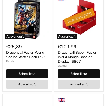
Ausverkauft
Ausverkauft
Dragonball
Dragonball
Fusion
Super:
€25,89
€109,99
World
Fusion
Shallot
World
Dragonball Fusion World
Dragonball Super: Fusion
Starter
Manga
Shallot Starter Deck FS09
World Manga Booster
Deck
Booster
Display (SB01)
Bandai
FS09
Display
Bandai
(SB01)
Schnellkauf
Schnellkauf
Ausverkauft
Ausverkauft