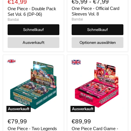
Aktueller
€5,99
-
€7,99
Preis
€14,99
-
-
Preis
Double
Official
One Piece - Official Card
One Piece - Double Pack
Pack
Card
Sleeves Vol. 8
Set Vol. 6 (DP-06)
Set
Sleeves
Bandai
Bandai
Vol.
Vol.
6
8
Schnellkauf
Schnellkauf
(DP-
06)
Ausverkauft
Optionen auswählen
Ausverkauft
Ausverkauft
One
One
Piece
Piece
€79,99
€89,99
-
Card
Two
Game
One Piece - Two Legends
One Piece Card Game -