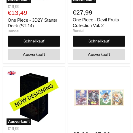
One
One
Ursprünglicher
€19,99
Piece
Piece
Aktueller
€27,99
Preis
€13,49
-
-
Preis
3D2Y
Devil
One Piece - Devil Fruits
One Piece - 3D2Y Starter
Starter
Fruits
Collection Vol. 2
Deck (ST-14)
Deck
Collection
Bandai
Bandai
(ST-
Vol.
14)
2
Schnellkauf
Schnellkauf
Ausverkauft
Ausverkauft
Ausverkauft
One
One
Ursprünglicher
€19,99
Piece
Piece