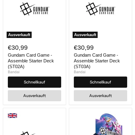
Ausverkauft
Ausverkauft
Gundam
Gundam
Card
Card
€30,99
€30,99
Game
Game
-
-
Gundam Card Game -
Gundam Card Game -
Assemble
Assemble
Assemble Starter Deck
Assemble Starter Deck
Starter
Starter
(ST02A)
(ST03A)
Deck
Deck
Bandai
Bandai
(ST02A)
(ST03A)
Schnellkauf
Schnellkauf
Ausverkauft
Ausverkauft