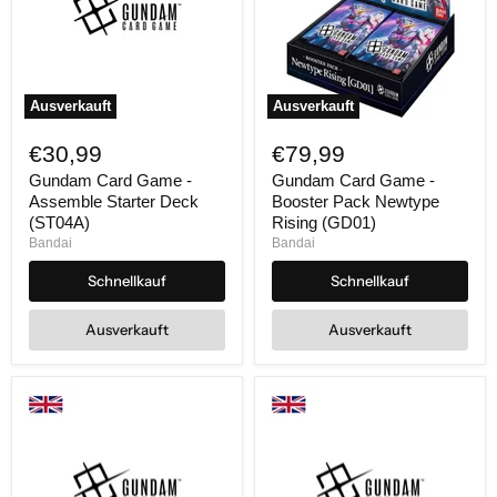
Ausverkauft
Ausverkauft
Gundam
Gundam
Card
Card
€30,99
€79,99
Game
Game
-
-
Gundam Card Game -
Gundam Card Game -
Assemble
Booster
Assemble Starter Deck
Booster Pack Newtype
Starter
Pack
(ST04A)
Rising (GD01)
Deck
Newtype
Bandai
Bandai
(ST04A)
Rising
(GD01)
Schnellkauf
Schnellkauf
Ausverkauft
Ausverkauft