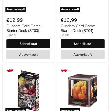
Ausverkauft
Ausverkauft
Gundam
Gundam
Card
Card
€12,99
€12,99
Game
Game
-
-
Gundam Card Game -
Gundam Card Game -
Starter
Starter
Starter Deck (ST03)
Starter Deck (ST04)
Deck
Deck
Bandai
Bandai
(ST03)
(ST04)
Schnellkauf
Schnellkauf
Ausverkauft
Ausverkauft
Ausverkauft
Ausverkauft