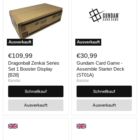
Ausverkauft
Ausverkauft
Dragonball
Gundam
Zenkai
Card
€109,99
€30,99
Series
Game
Set
-
Dragonball Zenkai Series
Gundam Card Game -
1
Assemble
Set 1 Booster Display
Assemble Starter Deck
Booster
Starter
[B28]
(ST01A)
Display
Deck
Bandai
Bandai
[B28]
(ST01A)
Schnellkauf
Schnellkauf
Ausverkauft
Ausverkauft