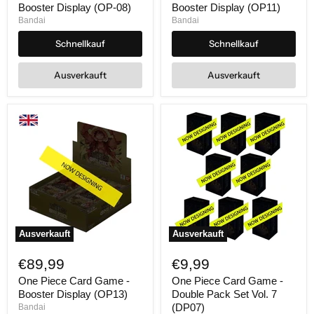
Legends
-
Booster Display (OP-08)
Booster Display (OP11)
Booster
Booster
Bandai
Bandai
Display
Display
(OP-
(OP11)
Schnellkauf
Schnellkauf
08)
Ausverkauft
Ausverkauft
Ausverkauft
Ausverkauft
One
One
Piece
Piece
€89,99
€9,99
Card
Card
Game
Game
One Piece Card Game -
One Piece Card Game -
-
-
Booster Display (OP13)
Double Pack Set Vol. 7
Booster
Double
(DP07)
Bandai
Display
Pack