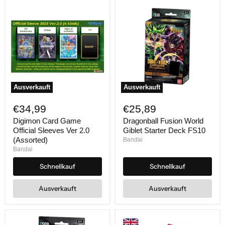
Ausverkauft
Ausverkauft
Digimon
Dragonball
Card
Fusion
€34,99
€25,89
Game
World
Official
Giblet
Digimon Card Game
Dragonball Fusion World
Sleeves
Starter
Official Sleeves Ver 2.0
Giblet Starter Deck FS10
Ver
Deck
(Assorted)
Bandai
2.0
FS10
Bandai
(Assorted)
Schnellkauf
Schnellkauf
Ausverkauft
Ausverkauft