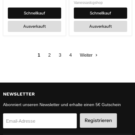
Vanessastcgshop
(OP13)
Set
Vol.
Schnellkauf
Schnellkauf
7
(DP07)
Ausverkauft
Ausverkauft
1
2
3
4
Weiter
NEWSLETTER
Abonniert unseren Newsletter und erhalte einen 5€ Gutschein
Registrieren
Email-Adresse