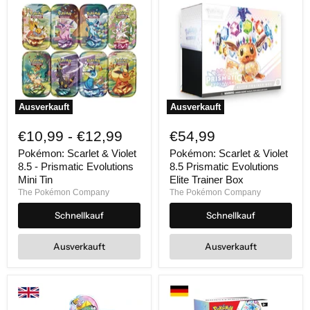
Ausverkauft
Ausverkauft
Pokémon:
Pokémon:
Scarlet
Scarlet
€10,99
-
€12,99
€54,99
&
&
Violet
Violet
Pokémon: Scarlet & Violet
Pokémon: Scarlet & Violet
8.5
8.5
8.5 - Prismatic Evolutions
8.5 Prismatic Evolutions
-
Prismatic
Mini Tin
Elite Trainer Box
Prismatic
Evolutions
The Pokémon Company
The Pokémon Company
Evolutions
Elite
Mini
Trainer
Schnellkauf
Schnellkauf
Tin
Box
Ausverkauft
Ausverkauft