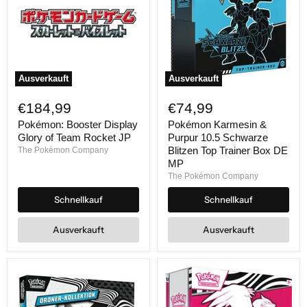
Ausverkauft
Ausverkauft
Pokémon:
Pokémon
Booster
Karmesin
€184,99
€74,99
Display
&
Glory
Purpur
Pokémon: Booster Display
Pokémon Karmesin &
of
10.5
Glory of Team Rocket JP
Purpur 10.5 Schwarze
Team
Schwarze
Blitzen Top Trainer Box DE
The Pokémon Company
Rocket
Blitzen
MP
JP
Top
The Pokémon Company
Trainer
Box
Schnellkauf
Schnellkauf
DE
MP
Ausverkauft
Ausverkauft