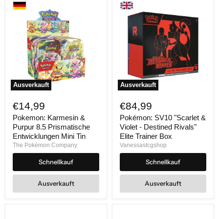
Ausverkauft
Ausverkauft
Pokemon:
Pokémon:
Karmesin
SV10
€14,99
€84,99
&
"Scarlet
Purpur
&
Pokemon: Karmesin &
Pokémon: SV10 "Scarlet &
8.5
Violet
Purpur 8.5 Prismatische
Violet - Destined Rivals"
Prismatische
-
Entwicklungen Mini Tin
Elite Trainer Box
Entwicklungen
Destined
The Pokémon Company
Vanessastcgshop
Mini
Rivals"
Tin
Elite
Schnellkauf
Schnellkauf
Trainer
Box
Ausverkauft
Ausverkauft