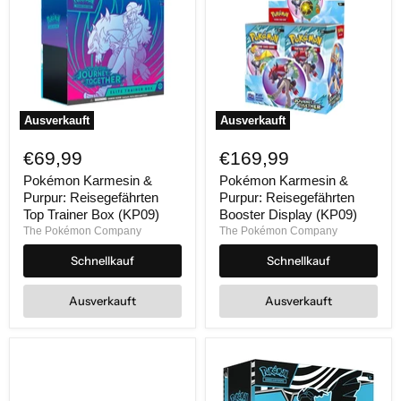
Ausverkauft
Ausverkauft
Pokémon
Pokémon
Karmesin
Karmesin
€69,99
€169,99
&
&
Purpur:
Purpur:
Pokémon Karmesin &
Pokémon Karmesin &
Reisegefährten
Reisegefährten
Purpur: Reisegefährten
Purpur: Reisegefährten
Top
Booster
Top Trainer Box (KP09)
Booster Display (KP09)
Trainer
Display
The Pokémon Company
The Pokémon Company
Box
(KP09)
(KP09)
Schnellkauf
Schnellkauf
Ausverkauft
Ausverkauft