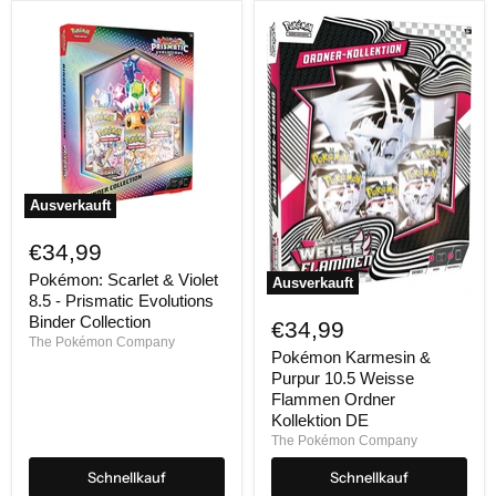
Ausverkauft
Pokémon:
Scarlet
€34,99
&
Violet
Pokémon: Scarlet & Violet
Ausverkauft
8.5
8.5 - Prismatic Evolutions
Pokémon
-
Karmesin
Binder Collection
€34,99
Prismatic
&
The Pokémon Company
Evolutions
Purpur
Pokémon Karmesin &
Binder
10.5
Purpur 10.5 Weisse
Collection
Weisse
Flammen Ordner
Flammen
Kollektion DE
Ordner
The Pokémon Company
Kollektion
DE
Schnellkauf
Schnellkauf