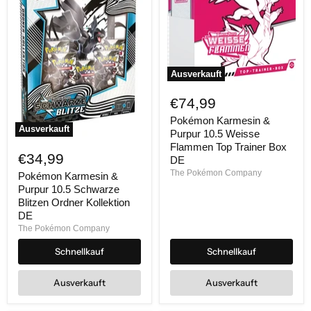
Ausverkauft
Pokémon
Karmesin
€74,99
&
Purpur
Pokémon Karmesin &
Ausverkauft
10.5
Purpur 10.5 Weisse
Pokémon
Weisse
Flammen Top Trainer Box
Karmesin
Flammen
€34,99
DE
&
Top
The Pokémon Company
Purpur
Trainer
Pokémon Karmesin &
10.5
Box
Purpur 10.5 Schwarze
Schwarze
DE
Blitzen Ordner Kollektion
Blitzen
DE
Ordner
The Pokémon Company
Kollektion
DE
Schnellkauf
Schnellkauf
Ausverkauft
Ausverkauft