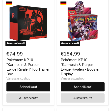
Ausverkauft
Ausverkauft
Pokémon:
Pokémon:
KP10
KP10
€74,99
€184,99
"Karmesin
"Karmesin
&
&
Pokémon: KP10
Pokémon: KP10
Purpur
Purpur
"Karmesin & Purpur -
"Karmesin & Purpur -
-
-
Ewige Rivalen" Top Trainer
Ewige Rivalen - Booster
Ewige
Ewige
Box
Display
Rivalen"
Rivalen
Vanessastcgshop
Vanessastcgshop
Top
-
Trainer
Booster
Schnellkauf
Schnellkauf
Box
Display
Ausverkauft
Ausverkauft