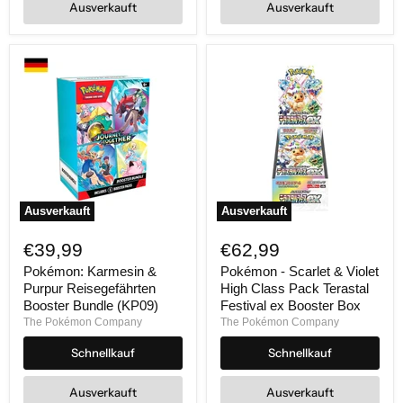
Ausverkauft
Ausverkauft
Ausverkauft
Ausverkauft
Pokémon:
Pokémon
Karmesin
-
€39,99
€62,99
&
Scarlet
Purpur
&
Pokémon: Karmesin &
Pokémon - Scarlet & Violet
Reisegefährten
Violet
Purpur Reisegefährten
High Class Pack Terastal
Booster
High
Booster Bundle (KP09)
Festival ex Booster Box
Bundle
Class
The Pokémon Company
The Pokémon Company
(KP09)
Pack
Terastal
Schnellkauf
Schnellkauf
Festival
ex
Booster
Ausverkauft
Ausverkauft
Box