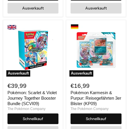
Ausverkauft
Ausverkauft
Ausverkauft
Ausverkauft
Pokémon:
Pokémon
Scarlet
Karmesin
€39,99
€16,99
&
&
Violet
Purpur:
Pokémon: Scarlet & Violet
Pokémon Karmesin &
Journey
Reisegefährten
Journey Together Booster
Purpur: Reisegefährten 3er
Together
3er
Bundle (SCVI09)
Blister (KP09)
Booster
Blister
The Pokémon Company
The Pokémon Company
Bundle
(KP09)
(SCVI09)
Schnellkauf
Schnellkauf