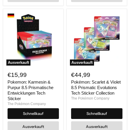
Ausverkauft
Ausverkauft
Pokemon:
Pokémon:
Karmesin
Scarlet
€15,99
€44,99
&
&
Purpur
Violet
Pokemon: Karmesin &
Pokémon: Scarlet & Violet
8.5
8.5
Purpur 8.5 Prismatische
8.5 Prismatic Evolutions
Prismatische
Prismatic
Entwicklungen Tech
Tech Sticker Collection
Entwicklungen
Evolutions
Sticker
The Pokémon Company
Tech
Tech
The Pokémon Company
Sticker
Sticker
Collection
Schnellkauf
Schnellkauf
Ausverkauft
Ausverkauft