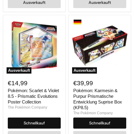
Ausverkauft
Ausverkauft
Ausverkauft
Ausverkauft
Pokémon:
Pokémon:
Scarlet
Karmesin
€14,99
€39,99
&
&
Violet
Purpur
Pokémon: Scarlet & Violet
Pokémon: Karmesin &
8.5
Prismatische
8.5 - Prismatic Evolutions
Purpur Prismatische
-
Entwicklung
Poster Collection
Entwicklung Suprise Box
Prismatic
Suprise
(KP8.5)
The Pokémon Company
Evolutions
Box
The Pokémon Company
Poster
(KP8.5)
Collection
Schnellkauf
Schnellkauf