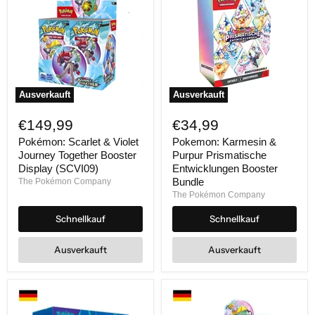
Ausverkauft
Ausverkauft
Pokémon:
Pokemon:
Scarlet
Karmesin
€149,99
€34,99
&
&
Violet
Purpur
Pokémon: Scarlet & Violet
Pokemon: Karmesin &
Journey
Prismatische
Journey Together Booster
Purpur Prismatische
Together
Entwicklungen
Display (SCVI09)
Entwicklungen Booster
Booster
Booster
Bundle
The Pokémon Company
Display
Bundle
The Pokémon Company
(SCVI09)
Schnellkauf
Schnellkauf
Ausverkauft
Ausverkauft