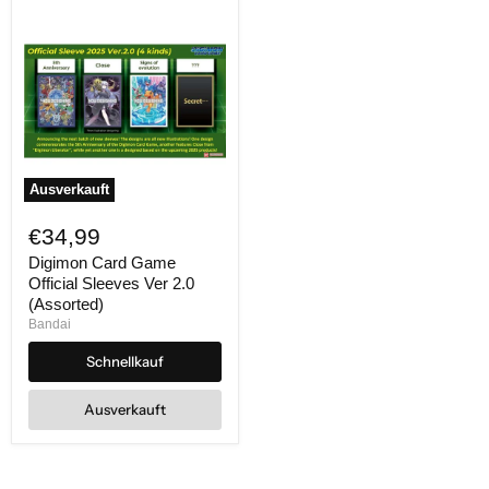
Ausverkauft
Digimon
Card
€34,99
Game
Official
Digimon Card Game
Sleeves
Official Sleeves Ver 2.0
Ver
(Assorted)
2.0
Bandai
(Assorted)
Schnellkauf
Ausverkauft