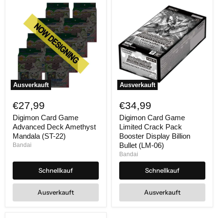
Ausverkauft
Ausverkauft
Digimon
Digimon
Card
Card
€27,99
€34,99
Game
Game
Advanced
Limited
Digimon Card Game
Digimon Card Game
Deck
Crack
Advanced Deck Amethyst
Limited Crack Pack
Amethyst
Pack
Mandala (ST-22)
Booster Display Billion
Mandala
Booster
Bullet (LM-06)
Bandai
(ST-
Display
Bandai
22)
Billion
Bullet
Schnellkauf
Schnellkauf
(LM-
06)
Ausverkauft
Ausverkauft