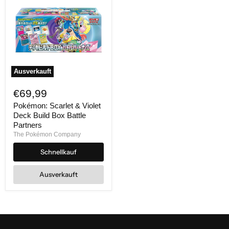
Ausverkauft
Pokémon:
Scarlet
€69,99
&
Violet
Pokémon: Scarlet & Violet
Deck
Deck Build Box Battle
Build
Partners
Box
The Pokémon Company
Battle
Partners
Schnellkauf
Ausverkauft