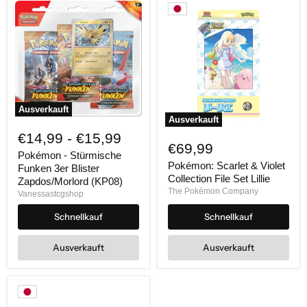
Ausverkauft
Ausverkauft
Pokémon
Pokémon:
-
€14,99
-
€15,99
Scarlet
Stürmische
€69,99
&
Funken
Pokémon - Stürmische
Violet
Pokémon: Scarlet & Violet
3er
Funken 3er Blister
Collection
Blister
Collection File Set Lillie
Zapdos/Morlord (KP08)
File
Zapdos/Morlord
The Pokémon Company
Vanessastcgshop
Set
(KP08)
Lillie
Schnellkauf
Schnellkauf
Ausverkauft
Ausverkauft