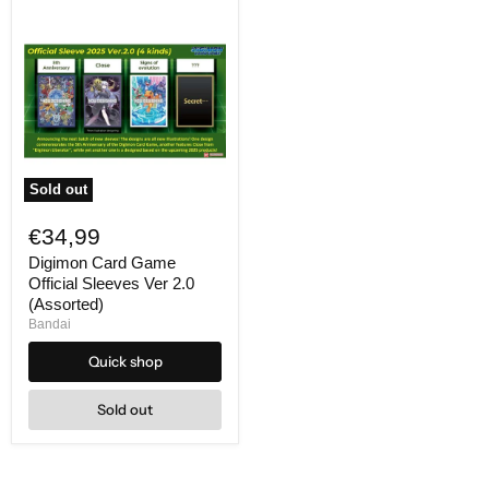
Sold out
Digimon
Card
€34,99
Game
Official
Digimon Card Game
Sleeves
Official Sleeves Ver 2.0
Ver
(Assorted)
2.0
Bandai
(Assorted)
Quick shop
Sold out