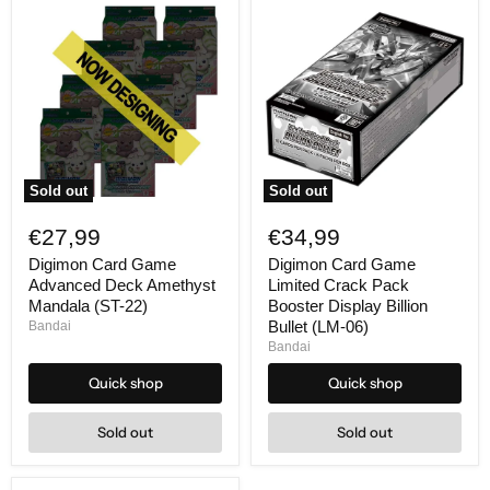
Sold out
Sold out
Digimon
Digimon
Card
Card
€27,99
€34,99
Game
Game
Advanced
Limited
Digimon Card Game
Digimon Card Game
Deck
Crack
Advanced Deck Amethyst
Limited Crack Pack
Amethyst
Pack
Mandala (ST-22)
Booster Display Billion
Mandala
Booster
Bullet (LM-06)
Bandai
(ST-
Display
Bandai
22)
Billion
Bullet
Quick shop
Quick shop
(LM-
06)
Sold out
Sold out