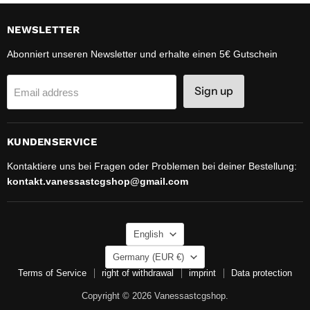
NEWSLETTER
Abonniert unseren Newsletter und erhalte einen 5€ Gutschein
Sign up
Email address
KUNDENSERVICE
Kontaktiere uns bei Fragen oder Problemen bei deiner Bestellung:
kontakt.vanessastcgshop@gmail.com
LANGUAGE
English
COUNTRY
Germany
(EUR €)
Terms of Service
right of withdrawal
imprint
Data protection
Copyright © 2026 Vanessastcgshop.