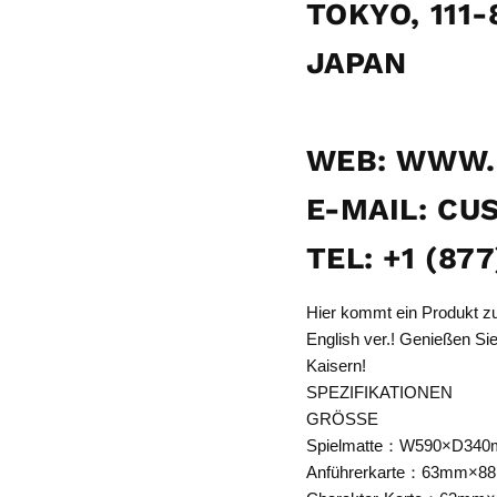
TOKYO, 111-
JAPAN
WEB: WWW.
E-MAIL: C
TEL: +1 (87
Hier kommt ein Produkt 
English ver.! Genießen Si
Kaisern!
SPEZIFIKATIONEN
GRÖSSE
Spielmatte：W590×D34
Anführerkarte：63mm×8