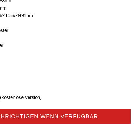
×88mm
8mm
95×T159×H91mm
ster
er
(kostenlose Version)
HRICHTIGEN WENN VERFÜGBAR