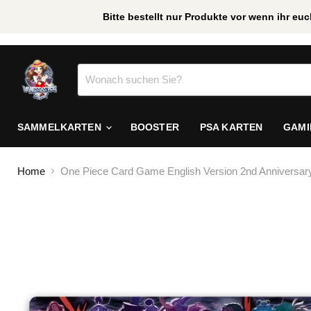
Bitte bestellt nur Produkte vor wenn ihr e
/
*
SAMMELKARTEN
BOOSTER
PSA KARTEN
GAM
Home
One Piece Card Game English Version 2nd Anniversar