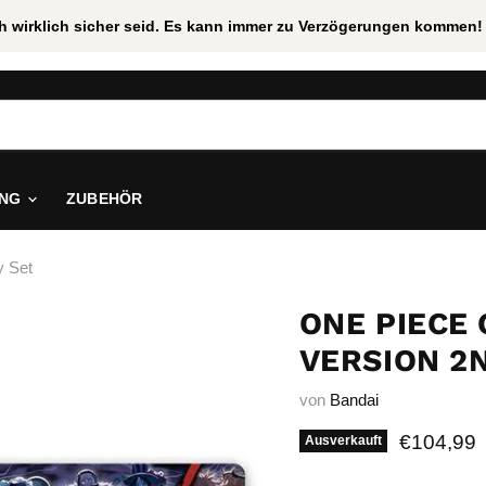
uch wirklich sicher seid. Es kann immer zu Verzögerungen kommen! 
ING
ZUBEHÖR
y Set
ONE PIECE
VERSION 2
von
Bandai
Aktueller
€104,99
Ausverkauft