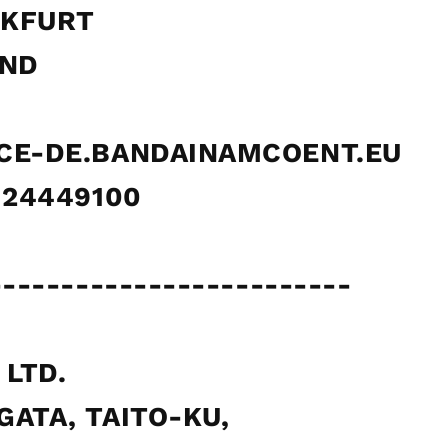
NKFURT
AND
ICE-DE.BANDAINAMCOENT.EU
9 24449100
-------------------------
 LTD.
GATA, TAITO-KU,