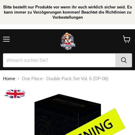
Bitte bestellt nur Produkte vor wenn ihr euch wirklich sicher seid. Es
kann immer zu Verzögerungen kommen! Beachtet die Richtlinien zu
Vorbestellungen
/
*
Menü
Waren
anzei
Home
One Piece - Double Pack Set Vol. 6 (DP-06)