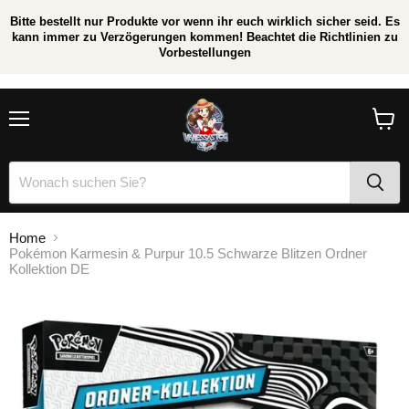
Bitte bestellt nur Produkte vor wenn ihr euch wirklich sicher seid. Es
kann immer zu Verzögerungen kommen! Beachtet die Richtlinien zu
Vorbestellungen
/
*
Menü
Waren
anzei
Home
Pokémon Karmesin & Purpur 10.5 Schwarze Blitzen Ordner
Kollektion DE