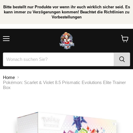
Bitte bestellt nur Produkte vor wenn ihr euch wirklich sicher seid. Es
kann immer zu Verzögerungen kommen! Beachtet die Richtlinien zu
Vorbestellungen
/
*
Menü
Waren
anzei
Home
Pokémon: Scarlet & Violet 8.5 Prismatic Evolutions Elite Trainer
Box