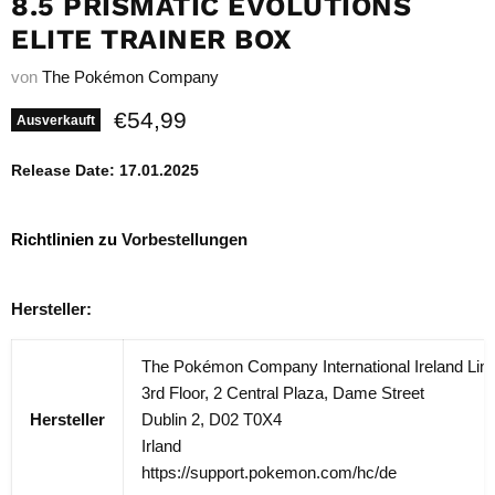
8.5 PRISMATIC EVOLUTIONS
ELITE TRAINER BOX
von
The Pokémon Company
Aktueller Preis
€54,99
Ausverkauft
Release Date: 17.01.2025
Richtlinien zu
Vorbestellungen
Hersteller:
The Pokémon Company International Ireland Lim
3rd Floor, 2 Central Plaza, Dame Street
Hersteller
Dublin 2, D02 T0X4
Irland
https://support.pokemon.com/hc/de