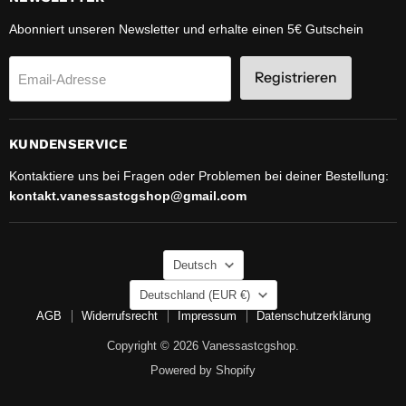
Abonniert unseren Newsletter und erhalte einen 5€ Gutschein
Registrieren
Email-Adresse
KUNDENSERVICE
Kontaktiere uns bei Fragen oder Problemen bei deiner Bestellung:
kontakt.vanessastcgshop@gmail.com
SPRACHE
Deutsch
LAND
Deutschland
(EUR €)
AGB
Widerrufsrecht
Impressum
Datenschutzerklärung
Copyright © 2026 Vanessastcgshop.
Powered by Shopify