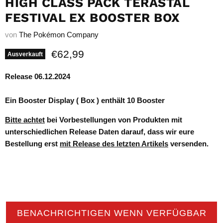
HIGH CLASS PACK TERASTAL
FESTIVAL EX BOOSTER BOX
von
The Pokémon Company
Aktueller Preis
€62,99
Ausverkauft
Release 06.12.2024
Ein Booster Display ( Box ) enthält 10 Booster
Bitte achtet
bei Vorbestellungen von Produkten mit
unterschiedlichen Release Daten darauf, dass wir eure
Bestellung erst
mit Release des letzten Artikels
versenden.
BENACHRICHTIGEN WENN VERFÜGBAR