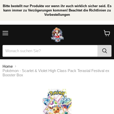
Bitte bestellt nur Produkte vor wenn ihr euch wirklich sicher seid. Es
kann immer zu Verzögerungen kommen! Beachtet die Richtlinien zu
Vorbestellungen
/
*
Menü
Waren
anzei
Home
Pokémon - Scarlet & Violet High Class Pack Terastal Festival ex
Booster Box