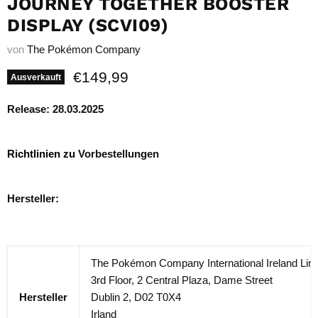
JOURNEY TOGETHER BOOSTER
DISPLAY (SCVI09)
von
The Pokémon Company
Aktueller Preis
€149,99
Ausverkauft
Release: 28.03.2025
Richtlinien zu
Vorbestellungen
Hersteller:
The Pokémon Company International Ireland Lim
3rd Floor, 2 Central Plaza, Dame Street
Hersteller
Dublin 2, D02 T0X4
Irland