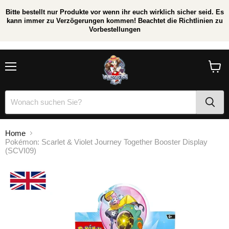
Bitte bestellt nur Produkte vor wenn ihr euch wirklich sicher seid. Es
kann immer zu Verzögerungen kommen! Beachtet die Richtlinien zu
Vorbestellungen
/
*
Menü
Waren
anzei
Home
Pokémon: Scarlet & Violet Journey Together Booster Display
(SCVI09)